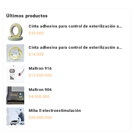
Últimos productos
Cinta adhesiva para control de esterilización a
vapor
$
35.000
Cinta adhesiva para control de esterilización a
vapor
$
18.500
Maltron 916
$
12.000.000
Maltron 906
$
4.000.000
Miha ll electroestimulación
$
26.000.000