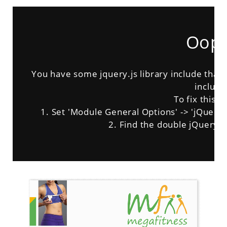
Oops
You have some jquery.js library include that c
inclusi
To fix this, 
1. Set 'Module General Options' -> 'jQuery & 
2. Find the double jQuery.js