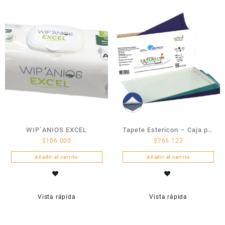
WIP´ANIOS EXCEL
Tapete Estericon – Caja por
$
106.000
$
766.122
4 unidades de 30 hojas
Añadir al carrito
Añadir al carrito
Vista rápida
Vista rápida