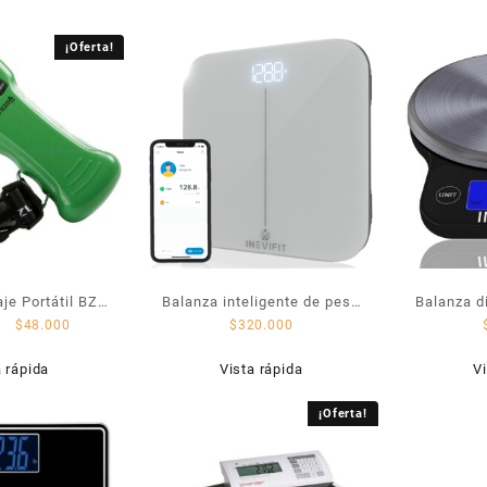
¡Oferta!
je Portátil BZ
Balanza inteligente de peso
Balanza di
0
$
48.000
$
320.000
000
e IMC: I-SS001
a rápida
Vista rápida
Vi
¡Oferta!