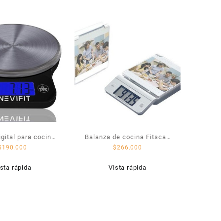
gital para cocina:
Balanza de cocina Fitscan
$
190.000
$
266.000
IKS001
KD 191F
sta rápida
Vista rápida