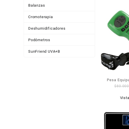
Balanzas
Cromoterapia
Deshumidificadores
Podómetros
SunFriend UVA+B
Pesa Equipa
$
80.00
1
Vist