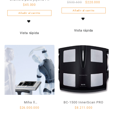
$
533.600
$
220.000
$
45.000
150C
Añadir al carrito
Añadir al carrito
Vista rápida
Vista rápida
Miha ll
BC-1500 InnerScan PRO
$
26.000.000
$
8.211.000
electroestimulación