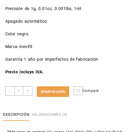
Precisión de 1g, 0.01oz, 0.001lbs, 1ml
Apagado automático
Color negro
Marca Inevifit
Garantía 1 año por imperfectos de fabricación
Precio incluye IVA.
Balanza
-
+
Compare
Añadir al carrito
digital
para
cocina:
IKS001
DESCRIPCIÓN
VALORACIONES (0)
cantidad
Mide peso en gramos (g), onzas (oz), libras (lb) y libra:oz (lb:oz)