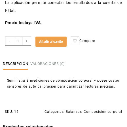
La aplicación permite conectar los resultados a la cuenta de
Fitbit.
Precio Incluye IVA.
Balanza
-
+
Compare
Añadir al carrito
Inteligente
IBF001
cantidad
DESCRIPCIÓN
VALORACIONES (0)
Suministra 8 mediciones de composición corporal y posee cuatro
sensores de auto calibración para garantizar lecturas precisas.
SKU:
15
Categorías:
Balanzas
,
Composición corporal
Productos relacionados