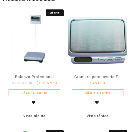
¡Oferta!
Balanza Profesional
Gramera para joyería FS
$
1.673.000
$
1.306.950
$
45.000
Tanita BWB-800AS
150C
Añadir al carrito
Añadir al carrito
Vista rápida
Vista rápida