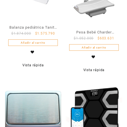
Balanza pediátrica Tanita
Pesa Bebé Charder
$
1.874.000
$
1.575.790
BD 585
$
1.052.000
$
603.631
MS21NEO
Añadir al carrito
Añadir al carrito
Vista rápida
Vista rápida