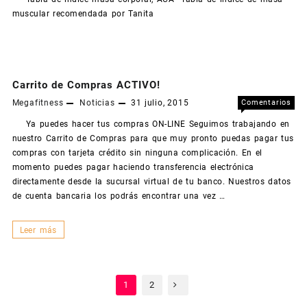
rec
muscular recomendada por Tanita
por
Tan
Carrito de Compras ACTIVO!
Megafitness
Noticias
31 julio, 2015
Comentarios
en
desactivados
Ya puedes hacer tus compras ON-LINE Seguimos trabajando en
Car
nuestro Carrito de Compras para que muy pronto puedas pagar tus
de
compras con tarjeta crédito sin ninguna complicación. En el
Com
momento puedes pagar haciendo transferencia electrónica
ACT
directamente desde la sucursal virtual de tu banco. Nuestros datos
de cuenta bancaria los podrás encontrar una vez …
Carrito
Leer más
de
Compras
Navegación
ACTIVO!
1
2
de