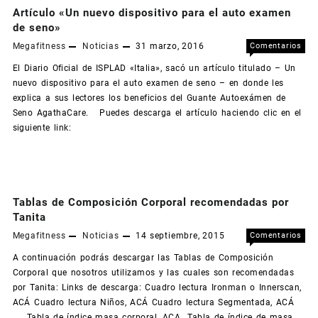
Artículo «Un nuevo dispositivo para el auto examen
de seno»
Megafitness
Noticias
31 marzo, 2016
Comentarios
en
desactivados
El Diario Oficial de ISPLAD «Italia», sacó un artículo titulado – Un
Art
nuevo dispositivo para el auto examen de seno – en donde les
«Un
explica a sus lectores los beneficios del Guante Autoexámen de
nue
Seno AgathaCare. Puedes descarga el artículo haciendo clic en el
dis
siguiente link:
par
el
aut
exa
de
Tablas de Composición Corporal recomendadas por
sen
Tanita
Megafitness
Noticias
14 septiembre, 2015
Comentarios
en
desactivados
A continuación podrás descargar las Tablas de Composición
Tab
Corporal que nosotros utilizamos y las cuales son recomendadas
de
por Tanita: Links de descarga: Cuadro lectura Ironman o Innerscan,
Com
ACÁ Cuadro lectura Niños, ACÁ Cuadro lectura Segmentada, ACÁ
Cor
Tabla de índice masa corporal, ACA Tabla de índice de masa