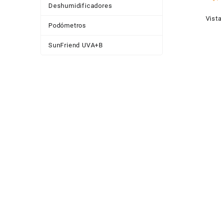
Agat
Deshumidificadores
Vist
Podómetros
SunFriend UVA+B