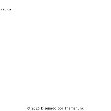
haCare
a rápida
© 2026
Diseñado por
Themehunk