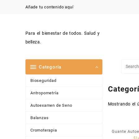
Saltar
Añade tu contenido aquí
al
contenido
Para el bienestar de todos. Salud y
belleza.
Categoría
Bioseguridad
Categor
Antropometría
Mostrando el ú
Autoexamen de Seno
Balanzas
Cromoterapia
Guante Auto
$
1