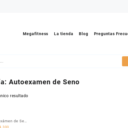
Megafitness
La tienda
Blog
Preguntas Frecu
ía:
Autoexamen de Seno
nico resultado
exámen de Seno
4.300