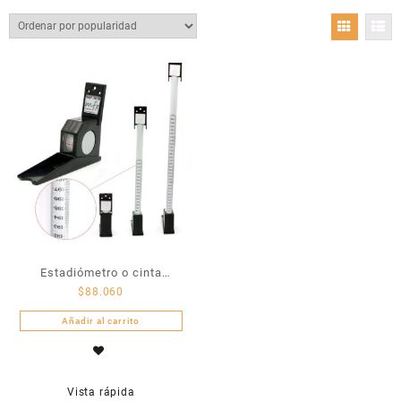
Estadiómetro o cinta
$
88.060
métrica metálica con
retracción, Tallimetro
Añadir al carrito
WS045
Vista rápida