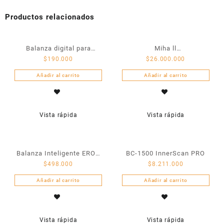
Productos relacionados
Balanza digital para
Miha ll
$
190.000
$
26.000.000
cocina: IKS001
electroestimulación
Añadir al carrito
Añadir al carrito
Vista rápida
Vista rápida
Balanza Inteligente EROS
BC-1500 InnerScan PRO
$
498.000
$
8.211.000
IBF002
Añadir al carrito
Añadir al carrito
Vista rápida
Vista rápida