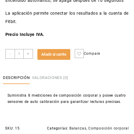
Encendido automático, se apaga después de 10 segundos
La aplicación permite conectar los resultados a la cuenta de
Fitbit.
Precio Incluye IVA.
Balanza
-
+
Compare
Añadir al carrito
Inteligente
IBF001
cantidad
DESCRIPCIÓN
VALORACIONES (0)
Suministra 8 mediciones de composición corporal y posee cuatro
sensores de auto calibración para garantizar lecturas precisas.
SKU:
15
Categorías:
Balanzas
,
Composición corporal