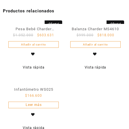
Productos relacionados
¡Oferta!
¡Oferta!
Pesa Bebé Charder
Balanza Charder MS4610
$
1.052.000
$
603.631
$
999.000
$
818.000
MS21NEO
Añadir al carrito
Añadir al carrito
Vista rápida
Vista rápida
Infantómetro WS025
$
166.600
Leer más
Vista rápida