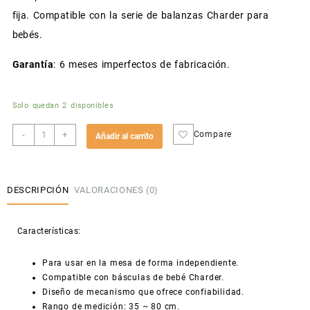
fija. Compatible con la serie de balanzas Charder para
bebés.
Garantía
: 6 meses imperfectos de fabricación.
Solo quedan 2 disponibles
Infantómetro
-
+
Compare
Añadir al carrito
HM80M
cantidad
DESCRIPCIÓN
VALORACIONES (0)
Características:
Para usar en la mesa de forma independiente.
Compatible con básculas de bebé Charder.
Diseño de mecanismo que ofrece confiabilidad.
Rango de medición: 35 ~ 80 cm.