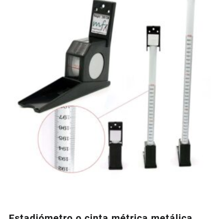
Estadiómetro o cinta métrica metálica