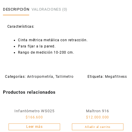
métrica
metálica
DESCRIPCIÓN
VALORACIONES (0)
con
retracción,
Características:
Tallimetro
WS045
cantidad
Cinta métrica metálica con retracción.
Para fijar a la pared.
Rango de medición 10-200 cm.
Categorías:
Antropometría
,
Tallimetro
Etiqueta:
Megafitness
Productos relacionados
Infantómetro WS025
Maltron 916
$
166.600
$
12.000.000
Leer más
Añadir al carrito