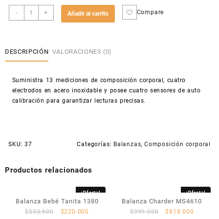
Balanza
-
+
Compare
Añadir al carrito
Inteligente
EROS
IBF002
cantidad
DESCRIPCIÓN
VALORACIONES (0)
Suministra 13 mediciones de composición corporal, cuatro
electrodos en acero inoxidable y posee cuatro sensores de auto
calibración para garantizar lecturas precisas.
SKU:
37
Categorías:
Balanzas
,
Composición corporal
Productos relacionados
¡Oferta!
¡Oferta!
Balanza Bebé Tanita 1380
Balanza Charder MS4610
$
533.600
$
220.000
$
999.000
$
818.000