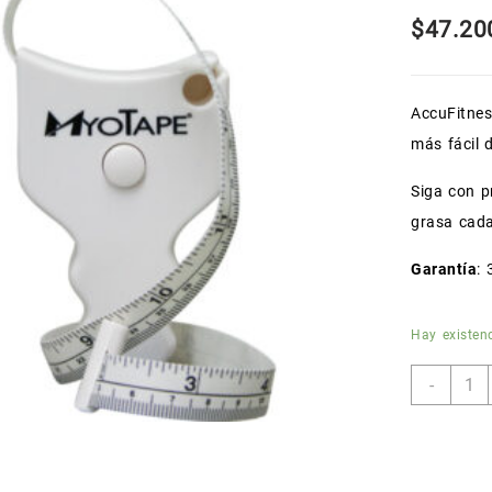
$
47.20
AccuFitnes
más fácil 
Siga con p
grasa cad
Garantía
:
Hay existen
Cinta
-
Métri
Corpo
MYOT
canti