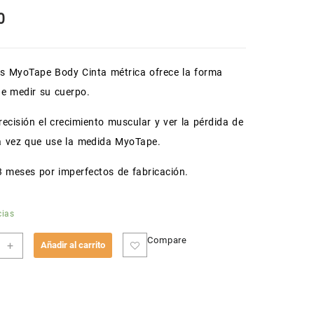
0
s MyoTape Body Cinta métrica ofrece la forma
de medir su cuerpo.
recisión el crecimiento muscular y ver la pérdida de
a vez que use la medida MyoTape.
 3 meses por imperfectos de fabricación.
cias
Compare
+
Añadir al carrito
ca
ral
APE
dad